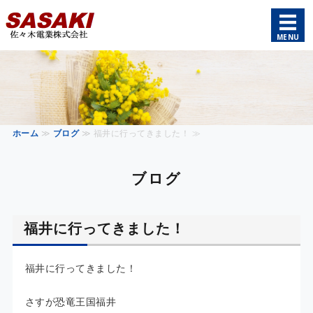
電線・ケーブルの配線・配管工事の佐々木
MENU
ホーム
仕事内容
会社情報
ホーム
≫
ブログ
≫ 福井に行ってきました！ ≫
求人情報
ブログ
お問い合わせ
福井に行ってきました！
福井に行ってきました！
さすが恐竜王国福井