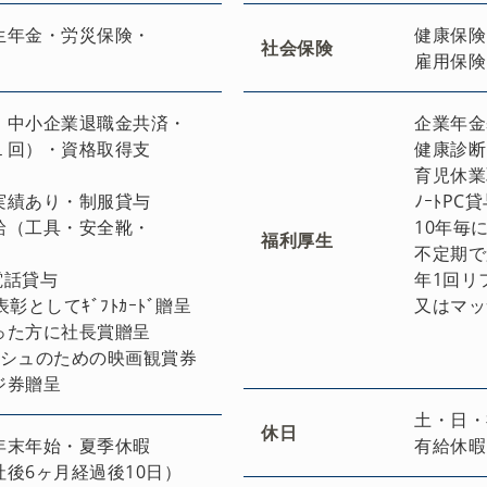
生年金・労災保険・
健康保険
社会保険
雇用保険
・中小企業退職金共済・
企業年金
１回）・資格取得支
健康診断
・
育児休業
実績あり・制服貸与
ﾉｰﾄPC
給（工具・安全靴・
10年毎に
福利厚生
）
不定期で
電話貸与
年1回リ
彰としてｷﾞﾌﾄｶｰﾄﾞ贈呈
又はマッ
った方に社長賞贈呈
ッシュのための映画観賞券
ジ券贈呈
土・日・
休日
年末年始・夏季休暇
有給休暇
後6ヶ月経過後10日）