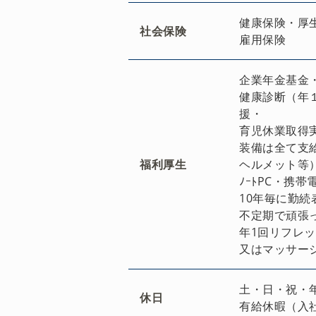
健康保険・厚
社会保険
雇用保険
企業年金基金
健康診断（年
援
育児休業取得
装備は全て支
福利厚生
ヘルメット等
ﾉｰﾄPC・携帯
10年毎に勤続表
不定期で頑張
年1回リフレ
又はマッサー
土・日・祝・
休日
有給休暇（入社