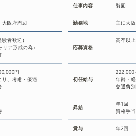
仕事内容
製図
・大阪府周辺
勤務地
主に大阪
経験者歓迎）
高卒以上
キャリア形成の為）
応募資格
許
00,000円
222,00
より、考慮・優遇
初任給与
年齢・経
給
交通費別
年1回
昇給
時
資格手当
賞与
年2回