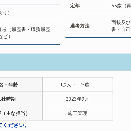
定年
65歳（
あり）
面接及び
選考方法
選考（履歴書・職務履歴
書・自己
など）
名・年齢
Iさん・ 23歳
入社時期
2023年9月
容（主な担当）
施工管理
てください。