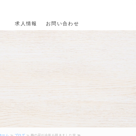
事の佐々木電業株式会社 大阪市阿
報
求人情報
お問い合わせ
電線・ケーブ
ホーム
≫
ブログ
≫ 梅の花が今年も咲きました🌸 ≫