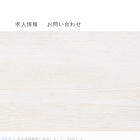
事の佐々木電業株式会社 大阪市阿
報
求人情報
お問い合わせ
電線・ケーブ
≫
ブログ
≫ 安全体感教育に参加しました Part１ ≫